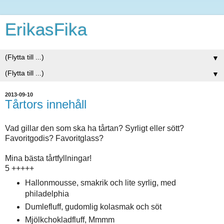
ErikasFika
▼
▼
2013-09-10
Tårtors innehåll
Vad gillar den som ska ha tårtan? Syrligt eller sött?
Favoritgodis? Favoritglass?
Mina bästa tårtfyllningar!
5 +++++
Hallonmousse, smakrik och lite syrlig, med
philadelphia
Dumlefluff, gudomlig kolasmak och söt
Mjölkchokladfluff, Mmmm