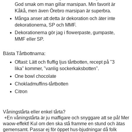
God smak om man gillar marsipan. Min favorit är
Kåkå, men även Örebro marsipan är superbra.
Många anser att detta är dekoration och äter inte
dekorationerna, SP och MMF.
Dekorationerna gör jag i flowerpaste, gumpaste,
MMF eller SP.
Bästa Tårtbottnarna:
Oftast: Lätt och fluffig ljus tårtbotten, recept på "3
lika" kommer, "vanlig sockerkaksbotten".
One bowl chocolate
Chokladmuffins-tårtbotten
Citron
Våningstårta eller enkel tårta?
+En våningstårta är ju maffigare och snyggare att se på! Mer
waow-effekt! Kul om den ska stå framme en stund och ätas
gemensamt. Passar ej för öppet hus-bjudningar då folk