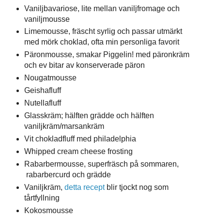
Vaniljbavariose, lite mellan vaniljfromage och
vaniljmousse
Limemousse, fräscht syrlig och passar utmärkt
med mörk choklad, ofta min personliga favorit
Päronmousse, smakar Piggelin! med päronkräm
och ev bitar av konserverade päron
Nougatmousse
Geishafluff
Nutellafluff
Glasskräm; hälften grädde och hälften
vaniljkräm/marsankräm
Vit chokladfluff med philadelphia
Whipped cream cheese frosting
Rabarbermousse, superfräsch på sommaren,
rabarbercurd och grädde
Vaniljkräm,
detta recept
blir tjockt nog som
tårtfyllning
Kokosmousse