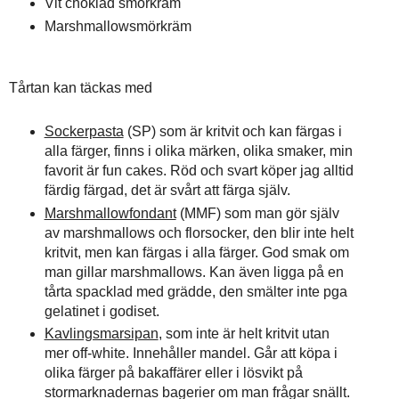
Vit choklad smörkräm
Marshmallowsmörkräm
Tårtan kan täckas med
Sockerpasta
(SP) som är kritvit och kan färgas i
alla färger, finns i olika märken, olika smaker, min
favorit är fun cakes. Röd och svart köper jag alltid
färdig färgad, det är svårt att färga själv.
Marshmallowfondant
(MMF) som man gör själv
av marshmallows och florsocker, den blir inte helt
kritvit, men kan färgas i alla färger. God smak om
man gillar marshmallows. Kan även ligga på en
tårta spacklad med grädde, den smälter inte pga
gelatinet i godiset.
Kavlingsmarsipan
, som inte är helt kritvit utan
mer off-white. Innehåller mandel. Går att köpa i
olika färger på bakaffärer eller i lösvikt på
stormarknadernas bagerier om man frågar snällt.