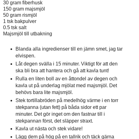
30 gram fiberhusk
150 gram majsmjöl
50 gram rismjöl
1 tsk bakpulver
0.5 tsk salt
Majsmjöl till utbakning
Blanda alla ingredienser till en jämn smet, jag tar
elvispen.
Låt degen svälla i 15 minuter. Viktigt för att den
ska bli bra att hantera och gå att kavla tunt!
Rulla en liten boll av en åttondel av degen och
kavla ut på underlag mjölat med majsmjöl. Det
behövs bara lite majsmjöl.
Stek tortillabröden på medelhög värme i en torr
stekpanna (utan fett) på båda sidor ett par
minuter. Det gör inget om den fastnar till i
stekpannan först, det släpper straxt.
Kavla ut nästa och stek vidare!
Lägg dem på hög på en tallrik och täck gärna