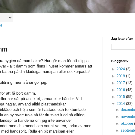
te
Jag letar efter
amm
bra hygien då man bakar? Hur gör man för att slippa
Bloggarkiv
var - allt damm som finns i huset kommer annars att
►
2024
(2)
h fastna på din kladdiga marsipan eller sockerpasta!
►
2019
(1)
bildning, men såhär gör jag:
►
2017
(13)
►
2016
(48)
 för att få bort damm.
►
2015
(55)
ller har sår på ansiktet, armar eller händer. Vid
▼
2014
(32)
nga naglar, använd alltid plasthandskar.
rkläde och tröja som är tvättade och torktumlade
►
decemb
en ny svart tröja så får du svart ludd på allting.
►
novemb
Handsprita händerna om jag inte använder
►
oktober
ordet med diskmedel och varmt vatten, torka av med
►
septem
med handsprit. Rulla en bit marsipan eller