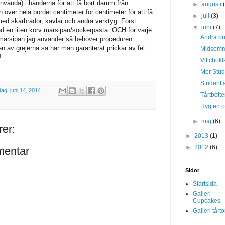
nvända) i händerna för att få bort damm från
►
augusti
n över hela bordet centimeter för centimeter för att få
►
juli
(3)
ed skärbrädor, kavlar och andra verktyg. Först
▼
juni
(7)
d en liten korv marsipan/sockerpasta. OCH för varje
Andra bul
 marsipan jag använder så behöver proceduren
av grejerna så har man garanterat prickar av fel
Midsomm
!
Vit chok
Mer Stud
Studenttå
dag, juni 14, 2014
Tårtbotte
Hygien 
►
maj
(6)
er:
►
2013
(1)
►
2012
(6)
mentar
Sidor
Startsida
Galleri
Cupcakes
Galleri tårto