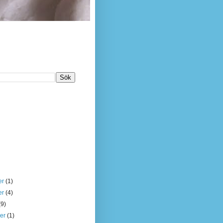
er
(1)
er
(4)
(9)
ber
(1)