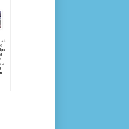
a
 att
gg
älpa
ad
t
sta
g
on
!