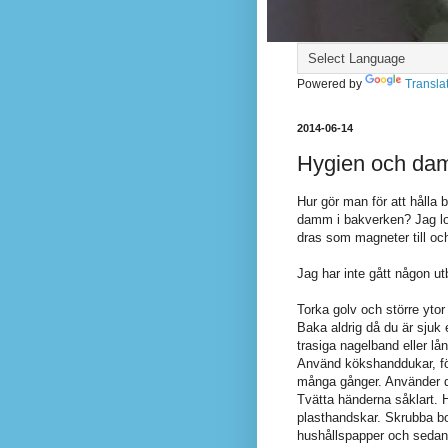
Powered by
Transla
2014-06-14
Hygien och d
Hur gör man för att hålla 
damm i bakverken? Jag lo
dras som magneter till oc
Jag har inte gått någon ut
Torka golv och större ytor
Baka aldrig då du är sjuk e
trasiga nagelband eller lå
Använd kökshanddukar, fö
många gånger. Använder du 
Tvätta händerna såklart. 
plasthandskar. Skrubba b
hushållspapper och sedan 