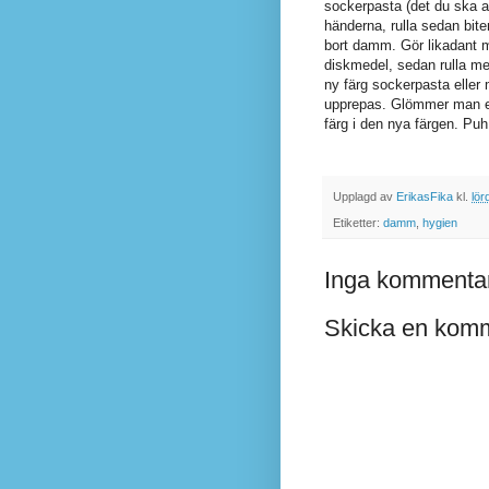
sockerpasta (det du ska a
händerna, rulla sedan bite
bort damm. Gör likadant m
diskmedel, sedan rulla me
ny färg sockerpasta eller
upprepas. Glömmer man en 
färg i den nya färgen. Puh
Upplagd av
ErikasFika
kl.
lör
Etiketter:
damm
,
hygien
Inga kommentar
Skicka en kom