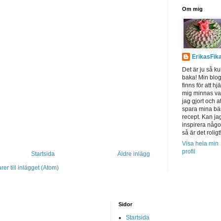
Om mig
ErikasFik
Det är ju så kul
baka! Min blo
finns för att hj
mig minnas v
jag gjort och at
spara mina bä
recept. Kan ja
inspirera någ
så är det roligt
Visa hela min
profil
Startsida
Äldre inlägg
r till inlägget (Atom)
Sidor
Startsida