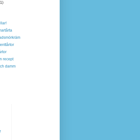
(1)
lar!
artårta
ladsmörkräm
enttårtor
rtor
n recept
och damm
r