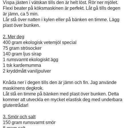
Vispa jästen i vätskan tills den är helt löst. Rör ner mjölet.
Flexi beater på köksmaskinen är perfekt. Låt gå tills degen
är jämn, ca 5 min.
Lår stå över natten i kylen eller på bänken en timme. Lägg
plast över bunken.
2. Mer deg
400 gram ekologisk vetemjöl special
75 gram strösocker
140 gram ljus sirap
1 rumsvarmt ekologiskt ägg
1 tsk kardemumma
2 kryddmått vaniljpulver
Knåda ner i degen tills den är jämn och fin. Jag använde
maskinens degkrok.
Låt stå en timme på bänken med plast över bunken. Detta
kommer att utveckla en mycket elastisk deg med underbara
glutentrådar!
3. Smör och salt
150 gram rumsvarmt smör