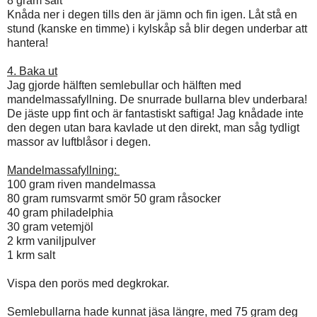
8 gram salt
Knåda ner i degen tills den är jämn och fin igen. Låt stå en
stund (kanske en timme) i kylskåp så blir degen underbar att
hantera!
4. Baka ut
Jag gjorde hälften semlebullar och hälften med
mandelmassafyllning. De snurrade bullarna blev underbara!
De jäste upp fint och är fantastiskt saftiga! Jag knådade inte
den degen utan bara kavlade ut den direkt, man såg tydligt
massor av luftblåsor i degen.
Mandelmassafyllning:
100 gram riven mandelmassa
80 gram rumsvarmt smör
50 gram råsocker
40 gram philadelphia
30 g
ram vetemjöl
2 krm vaniljpulver
1 krm salt
Vispa den porös med degkrokar.
Semlebullarna hade kunnat jäsa längre, med 75 gram deg